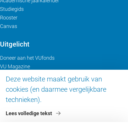
Academische jaarkalender
Studiegids
Rooster
Canvas
Uitgelicht
Doneer aan het VUfonds
VU Magazine
Ad Valvas
Deze website maakt gebruik van
Digitale toegankelijkheid
cookies (en daarmee vergelijkbare
technieken).
Over de VU
Lees volledige tekst
Contact en route
Werken bij de VU