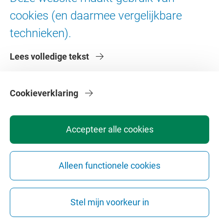
Digitale toegankelijkheid
cookies (en daarmee vergelijkbare
technieken).
Over de VU
Lees volledige tekst
Contact en route
Werken bij de VU
Faculteiten
Cookieverklaring
Diensten
Accepteer alle cookies
Alleen functionele cookies
Privacy
Disclaimer
Veiligheid
Webcolofon
Cookie instellingen
Stel mijn voorkeur in
Webarchief
Copyright © 2026 - Vrije Universiteit Amsterdam