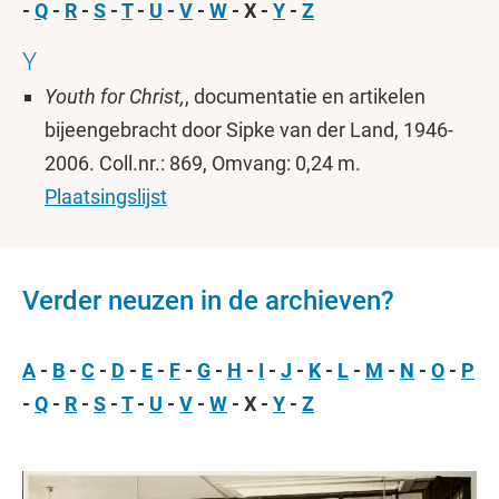
-
Q
-
R
-
S
-
T
-
U
-
V
-
W
- X -
Y
-
Z
Y
Youth for Christ,
, documentatie en artikelen
bijeengebracht door Sipke van der Land, 1946-
2006. Coll.nr.: 869, Omvang: 0,24 m.
Plaatsingslijst
Verder neuzen in de archieven?
A
-
B
-
C
-
D
-
E
-
F
-
G
-
H
-
I
-
J
-
K
-
L
-
M
-
N
-
O
-
P
-
Q
-
R
-
S
-
T
-
U
-
V
-
W
- X -
Y
-
Z