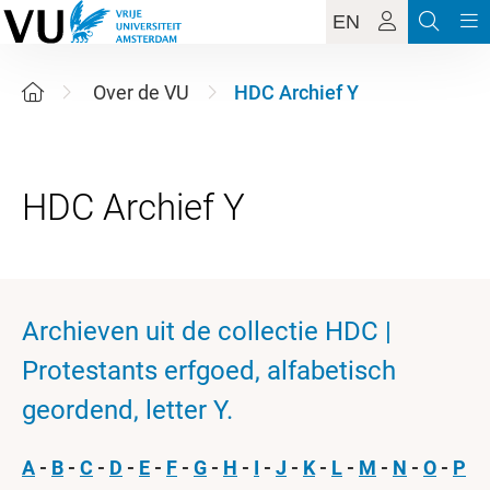
EN
Over de VU
HDC Archief Y
Archieven uit de collectie HDC |
Protestants erfgoed, alfabetisch
geordend, letter Y.
A
-
B
-
C
-
D
-
E
-
F
-
G
-
H
-
I
-
J
-
K
-
L
-
M
-
N
-
O
-
P