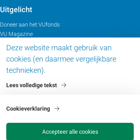
Uitgelicht
Doneer aan het VUfonds
VU Magazine
Ad Valvas
Deze website maakt gebruik van
Digitale toegankelijkheid
cookies (en daarmee vergelijkbare
technieken).
Over de VU
Lees volledige tekst
Contact en route
Werken bij de VU
Faculteiten
Cookieverklaring
Diensten
Accepteer alle cookies