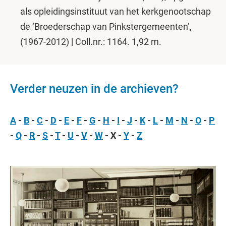
als opleidingsinstituut van het kerkgenootschap
de ‘Broederschap van Pinkstergemeenten’,
(1967-2012) | Coll.nr.: 1164. 1,92 m.
Verder neuzen in de archieven?
A
-
B
-
C
-
D
-
E
-
F
-
G
-
H
-
I
-
J
-
K
-
L
-
M
-
N
-
O
-
P
-
Q
-
R
-
S
-
T
-
U
-
V
-
W
- X -
Y
-
Z