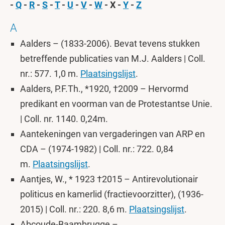
-
Q
-
R
-
S
-
T
-
U
-
V
-
W
- X -
Y
-
Z
A
Aalders – (1833-2006). Bevat tevens stukken
betreffende publicaties van M.J. Aalders | Coll.
nr.: 577. 1,0 m.
Plaatsingslijst
.
Aalders, P.F.Th., *1920, †2009 – Hervormd
predikant en voorman van de Protestantse Unie.
| Coll. nr. 1140. 0,24m.
Aantekeningen van vergaderingen van ARP en
CDA – (1974-1982) | Coll. nr.: 722. 0,84
m.
Plaatsingslijst
.
Aantjes, W., * 1923 †2015 – Antirevolutionair
politicus en kamerlid (fractievoorzitter), (1936-
2015) | Coll. nr.: 220. 8,6 m.
Plaatsingslijst
.
Abcoude-Baambrugge –