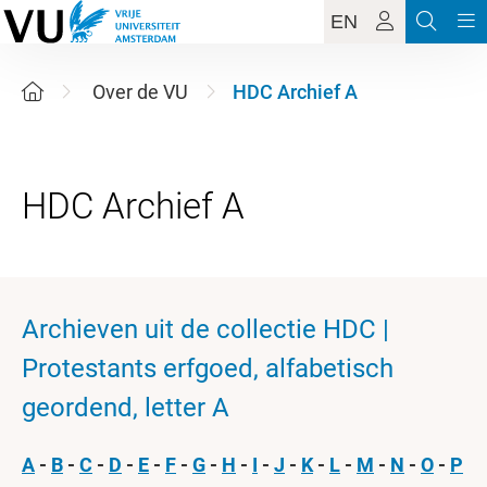
EN
Over de VU
HDC Archief A
Archieven uit de collectie HDC |
Protestants erfgoed, alfabetisch
geordend, letter A
A
-
B
-
C
-
D
-
E
-
F
-
G
-
H
-
I
-
J
-
K
-
L
-
M
-
N
-
O
-
P