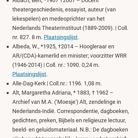
Albach, Ben, *1907 †2007 – Docent
theatergeschiedenis, essayist, auteur (van
lekespelen) en medeoprichter van het
Nederlands Theaterinstituut (1889-2009). | Coll.
nr. 827. 8 m.
Plaatsingslijst
.
Albeda, W., *1925, †2014 – Hoogleraar en
AR/(CDA)-kamerlid en minister; voorzitter WRR
(1946-2014) | Coll. nr.: 1090. 0,24 m.
Plaatsingslijst
.
Alle-Dag-Kerk | Coll.nr.: 1196. 1,08 m.
Alt, Margaretha Adriana, * 1883, † 1962 –
Archief van M.A. (‘Moesje') Alt, zendelinge in
Nederlands-Indië. Correspondentie, dagboeken,
gedichten, preken, Bijbels en religieuze lectuur,
beeld- en geluidsmateriaal. N.B.: De dagboeken