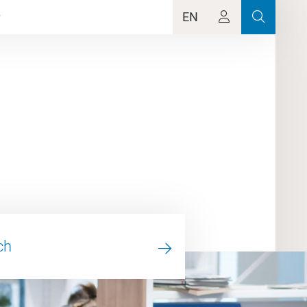
EN
ch