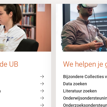
 de UB
We helpen je 
Bijzondere Collecties 
Data zoeken
n
Literatuur zoeken
Onderwijsondersteuni
Onderzoeksondersteun