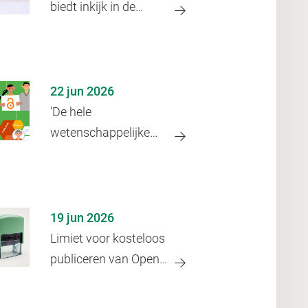
biedt inkijk in de
historie van
bewegend beeld vóór
de film
22 jun 2026
'De hele
wetenschappelijke
gemeenschap
waardeert het als je
data open zet'
19 jun 2026
Limiet voor kosteloos
publiceren van Open
Access-artikelen in
zicht