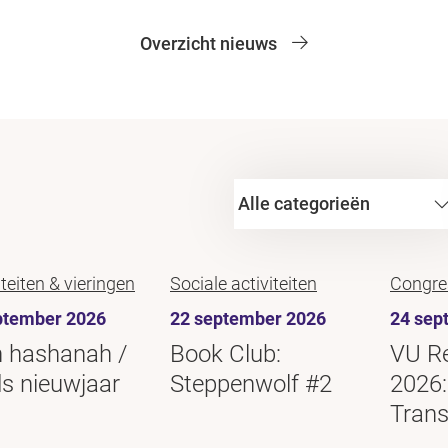
Overzicht nieuws
iteiten & vieringen
Sociale activiteiten
Congre
ptember 2026
22 september 2026
24 sep
 hashanah /
Book Club:
VU R
s nieuwjaar
Steppenwolf #2
2026:
Trans