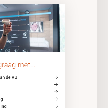
graag met...
van de VU
ng
ing