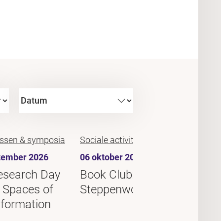
ssen & symposia
Sociale activiteiten
Festival
tember 2026
06 oktober 2026
14 okto
esearch Day
Book Club:
Natio
 Spaces of
Steppenwolf #3
Scienc
formation
2026 D