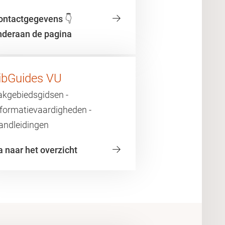
ontactgegevens 👇
nderaan de pagina
ibGuides VU
akgebiedsgidsen -
nformatievaardigheden -
andleidingen
a naar het overzicht