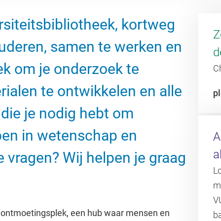
siteitsbibliotheek, kortweg
Z
tuderen, samen te werken en
d
ek om je onderzoek te
C
rialen te ontwikkelen en alle
pl
 die je nodig hebt om
ben in wetenschap en
A
a
 vragen? Wij helpen je graag
Lo
ma
VU
de ontmoetingsplek, een hub waar mensen en
ba