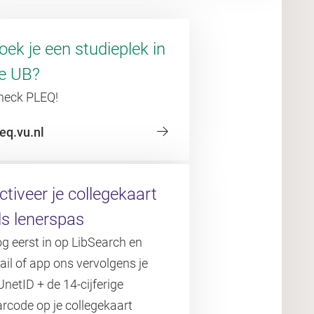
oek je een studieplek in
e UB?
heck PLEQ!
eq.vu.nl
ctiveer je collegekaart
ls lenerspas
g eerst in op LibSearch en
il of app ons vervolgens je
netID + de 14-cijferige
rcode op je collegekaart