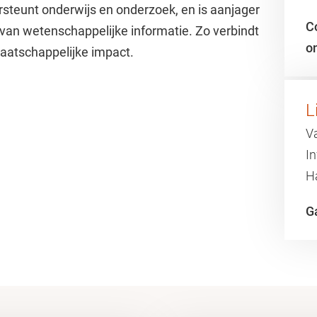
teunt onderwijs en onderzoek, en is aanjager
C
van wetenschappelijke informatie. Zo verbindt
o
atschappelijke impact.
L
V
I
H
G