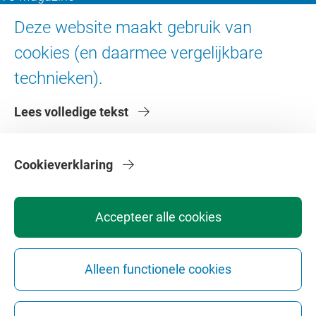
Ad Valvas
Deze website maakt gebruik van
Digitale toegankelijkheid
cookies (en daarmee vergelijkbare
technieken).
Over de VU
Lees volledige tekst
Contact en route
Werken bij de VU
Faculteiten
Cookieverklaring
Diensten
Accepteer alle cookies
Alleen functionele cookies
Privacy
Disclaimer
Veiligheid
Webcolofon
Cookie instellingen