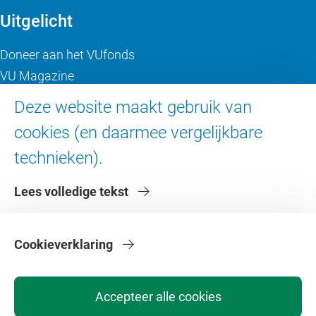
Uitgelicht
Doneer aan het VUfonds
VU Magazine
Ad Valvas
Deze website maakt gebruik van
Digitale toegankelijkheid
cookies (en daarmee vergelijkbare
technieken).
Over de VU
Lees volledige tekst
Contact en route
Werken bij de VU
Faculteiten
Cookieverklaring
Diensten
Accepteer alle cookies