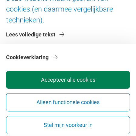
Digitale toegankelijkheid
cookies (en daarmee vergelijkbare
technieken).
Over de VU
Lees volledige tekst
Contact en route
Werken bij de VU
Faculteiten
Cookieverklaring
Diensten
Accepteer alle cookies
Alleen functionele cookies
Privacy
Disclaimer
Veiligheid
Webcolofon
Cookie instellingen
Stel mijn voorkeur in
Webarchief
Copyright © 2026 - Vrije Universiteit Amsterdam