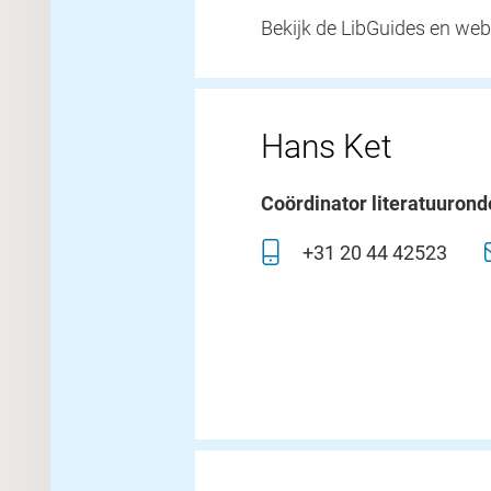
Bekijk de LibGuides en web
Hans Ket
Coördinator literatuuron
+31 20 44 42523