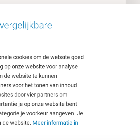
vergelijkbare
onele cookies om de website goed
ag op onze website voor analyse
om de website te kunnen
tners voor het tonen van inhoud
Over de VU
sites door vier partners om
rtentie je op onze website bent
Contact en route
ategorie je voorkeur aangeven. Je
Werken bij de VU
an de website.
Meer informatie in
Faculteiten
Diensten