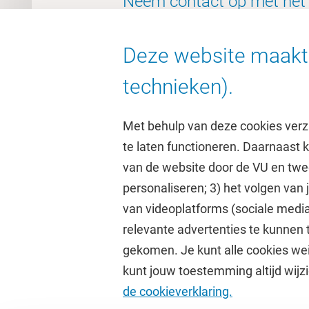
Neem contact op met het
Informatiespecialisten-te
Deze website maakt 
mics.ub@vu.nl
technieken).
Met behulp van deze cookies verz
te laten functioneren. Daarnaast
van de website door de VU en twe
personaliseren; 3) het volgen van
Direct naar
Studi
van videoplatforms (sociale media
relevante advertenties te kunnen 
Homepage
Academisc
gekomen. Je kunt alle cookies wei
Cultuur op de campus
Studiegids
kunt jouw toestemming altijd wijzi
Universiteitsbibliotheek
Rooster
de cookieverklaring.
Dashboard
Canvas