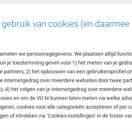
am
gebruik van cookies (en daarmee 
amelen we persoonsgegevens. We plaatsen altijd functi
 kun je toestemming geven voor 1) het meten van je gedr
e partners; 2) het opbouwen van een gebruikersprofiel 
 je internetgedrag over meerdere websites door twee par
e
Uitgelicht
); 4) het volgen van je internetgedrag over meerdere web
tonen en om de VU te kunnen laten meten via welke adve
he jaarkalender
Doneer aan het VUfonds
geren, cookies voor alle categorieën accepteren of per c
VU Magazine
gen of intrekken via ‘Cookies-instellingen’ in de footer v
Ad Valvas
Digitale toegankelijkheid