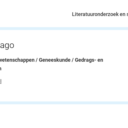
Literatuuronderzoek en
iago
awetenschappen / Geneeskunde / Gedrags- en
n
l