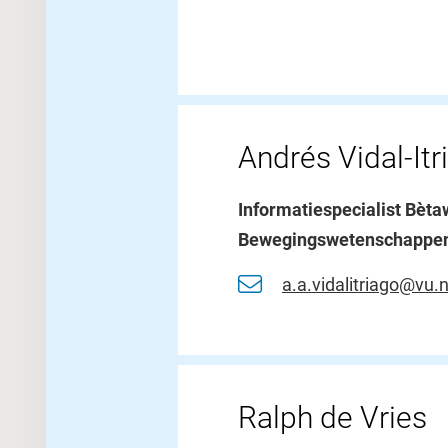
Andrés Vidal-Itr
Informatiespecialist Bèt
Bewegingswetenschappe
a.a.vidalitriago@vu.n
Ralph de Vries