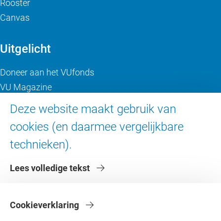
Rooster
Canvas
Uitgelicht
Doneer aan het VUfonds
VU Magazine
Ad Valvas
Deze website maakt gebruik van
Digitale toegankelijkheid
cookies (en daarmee vergelijkbare
technieken).
Over de VU
Lees volledige tekst
Contact en route
Werken bij de VU
Faculteiten
Cookieverklaring
Diensten