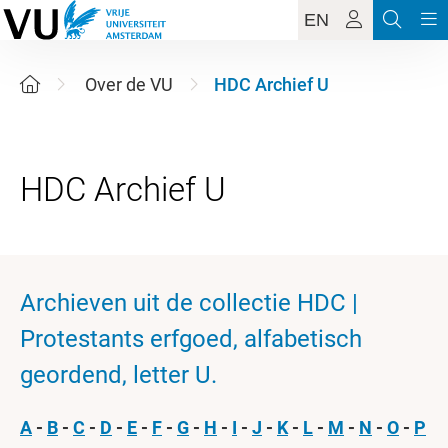
EN
Over de VU
HDC Archief U
Archieven uit de collectie HDC |
Protestants erfgoed, alfabetisch
geordend, letter U.
A
-
B
-
C
-
D
-
E
-
F
-
G
-
H
-
I
-
J
-
K
-
L
-
M
-
N
-
O
-
P