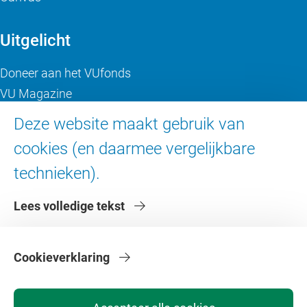
Uitgelicht
Doneer aan het VUfonds
VU Magazine
Ad Valvas
Deze website maakt gebruik van
Digitale toegankelijkheid
cookies (en daarmee vergelijkbare
technieken).
Over de VU
Lees volledige tekst
Contact en route
Werken bij de VU
Faculteiten
Cookieverklaring
Diensten