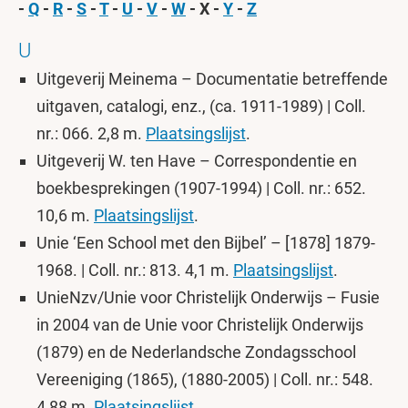
-
Q
-
R
-
S
-
T
-
U
-
V
-
W
- X -
Y
-
Z
U
Uitgeverij Meinema – Documentatie betreffende
uitgaven, catalogi, enz., (ca. 1911-1989) | Coll.
nr.: 066. 2,8 m.
Plaatsingslijst
.
Uitgeverij W. ten Have – Correspondentie en
boekbesprekingen (1907-1994) | Coll. nr.: 652.
10,6 m.
Plaatsingslijst
.
Unie ‘Een School met den Bijbel’ – [1878] 1879-
1968. | Coll. nr.: 813. 4,1 m.
Plaatsingslijst
.
UnieNzv/Unie voor Christelijk Onderwijs – Fusie
in 2004 van de Unie voor Christelijk Onderwijs
(1879) en de Nederlandsche Zondagsschool
Vereeniging (1865), (1880-2005) | Coll. nr.: 548.
4,88 m.
Plaatsingslijst
.