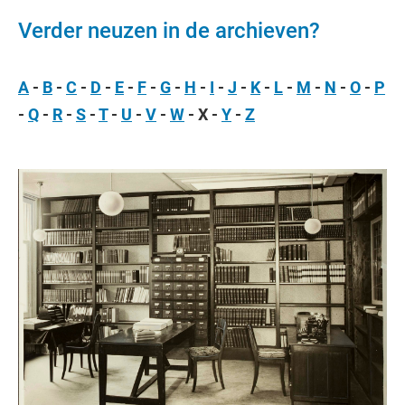
Verder neuzen in de archieven?
A
-
B
-
C
-
D
-
E
-
F
-
G
-
H
-
I
-
J
-
K
-
L
-
M
-
N
-
O
-
P
-
Q
-
R
-
S
-
T
-
U
-
V
-
W
- X -
Y
-
Z