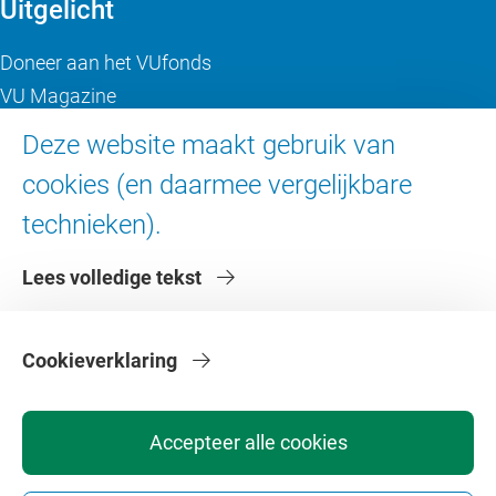
Uitgelicht
Doneer aan het VUfonds
VU Magazine
Ad Valvas
Deze website maakt gebruik van
Digitale toegankelijkheid
cookies (en daarmee vergelijkbare
technieken).
Over de VU
Lees volledige tekst
Contact en route
Werken bij de VU
Faculteiten
Cookieverklaring
Diensten
Accepteer alle cookies