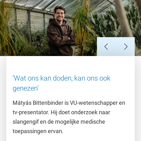
Slide 1
Slide 2
Slide 3
Slide 4
Slide 5
Slide 6
Slide 7
‘Wat ons kan doden, kan ons ook
genezen’
Mátyás Bittenbinder is VU-wetenschapper en
tv-presentator. Hij doet onderzoek naar
slangengif en de mogelijke medische
toepassingen ervan.