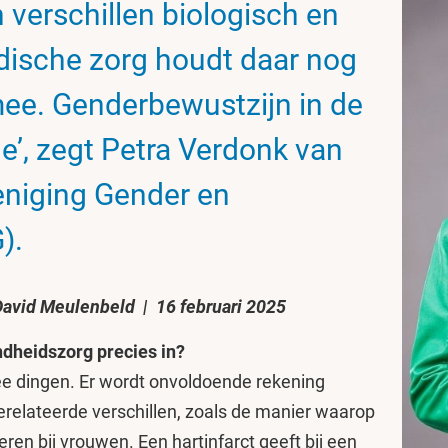
erschillen biologisch en
dische zorg houdt daar nog
mee. Genderbewustzijn in de
je’, zegt Petra Verdonk van
eniging Gender en
).
David Meulenbeld | 16 februari 2025
ndheidszorg precies in?
ee dingen. Er wordt onvoldoende rekening
elateerde verschillen, zoals de manier waarop
eren bij vrouwen. Een hartinfarct geeft bij een