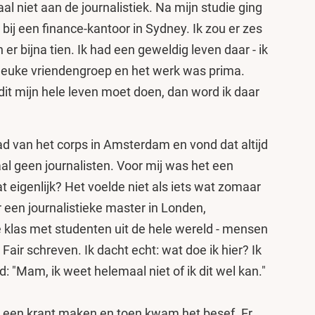
al niet aan de journalistiek. Na mijn studie ging
 bij een finance-kantoor in Sydney. Ik zou er zes
r bijna tien. Ik had een geweldig leven daar - ik
leuke vriendengroep en het werk was prima.
 dit mijn hele leven moet doen, dan word ik daar
ad van het corps in Amsterdam en vond dat altijd
al geen journalisten. Voor mij was het een
t eigenlijk? Het voelde niet als iets wat zomaar
 een journalistieke master in Londen,
e klas met studenten uit de hele wereld - mensen
Fair schreven. Ik dacht echt: wat doe ik hier? Ik
 "Mam, ik weet helemaal niet of ik dit wel kan."
een krant maken en toen kwam het besef. Er