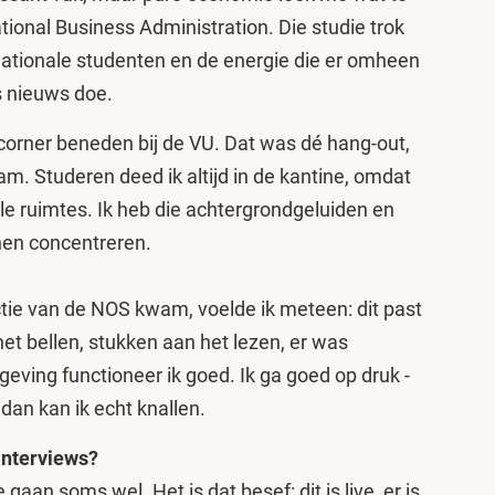
ational Business Administration. Die studie trok
nationale studenten en de energie die er omheen
ts nieuws doe.
 corner beneden bij de VU. Dat was dé hang-out,
m. Studeren deed ik altijd in de kantine, omdat
ille ruimtes. Ik heb die achtergrondgeluiden en
nen concentreren.
actie van de NOS kwam, voelde ik meteen: dit past
het bellen, stukken aan het lezen, er was
ving functioneer ik goed. Ik ga goed op druk -
 dan kan ik echt knallen.
 interviews?
 gaan soms wel. Het is dat besef: dit is live, er is