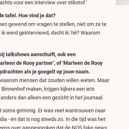
chts voor een interview over stikstof.'
e tafel. Hoe vind je dat?
 ben gewend om vragen te stellen, niet om ze te
 ik werd geïnterviewd, dacht ik: hè? Waarom
k bij talkshows aanschuift, ook een
rleen de Rooy partner’, of ‘Marleen de Rooy
opdrachten als je googelt op jouw naam.
 af waarom mensen dat zouden willen weten. Maar
Binnenhof maken, krijgen kijkers een iets
 anders dan alleen een gezicht in het journaal.
et soms grimmig. Er was veel wantrouwen naar
a - en dat is nog steeds zo. In die tijd was het
weleens over aangesproken dat de NOS fake news