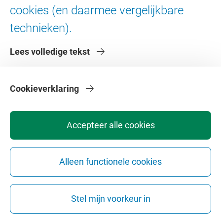
cookies (en daarmee vergelijkbare
16 september 2026
technieken).
Promotie K. Steinebach
Lees volledige tekst
High-Precision Spectroscopy of the 2 3S1 → 2 1S0
Transition in Quantum Degenerate 4He and 3He
Cookieverklaring
Amsterdam
Promoties
Accepteer alle cookies
16 september 2026
Promotie J. Rodenberg
Alleen functionele cookies
De polder spreekt niet vanzelf
Amsterdam
Promoties
Stel mijn voorkeur in