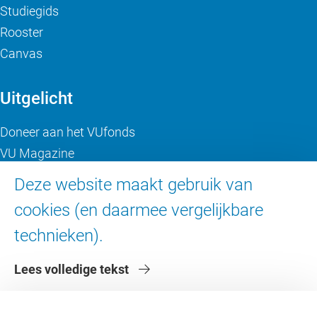
Studiegids
Rooster
Canvas
Uitgelicht
Doneer aan het VUfonds
VU Magazine
Ad Valvas
Deze website maakt gebruik van
Digitale toegankelijkheid
cookies (en daarmee vergelijkbare
technieken).
Over de VU
Lees volledige tekst
Contact en route
Werken bij de VU
Faculteiten