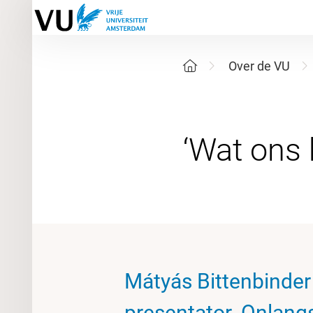
Over de VU
Mátyás Bittenbinder
presentator. Onlang