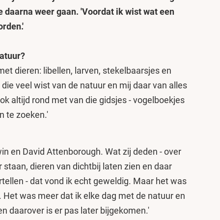
ze daarna weer gaan. 'Voordat ik wist wat een
orden.'
 natuur?
met dieren: libellen, larven, stekelbaarsjes en
 die veel wist van de natuur en mij daar van alles
ook altijd rond met van die gidsjes - vogelboekjes
n te zoeken.'
in en David Attenborough. Wat zij deden - over
staan, dieren van dichtbij laten zien en daar
ellen - dat vond ik echt geweldig. Maar het was
. Het was meer dat ik elke dag met de natuur en
len daarover is er pas later bijgekomen.'