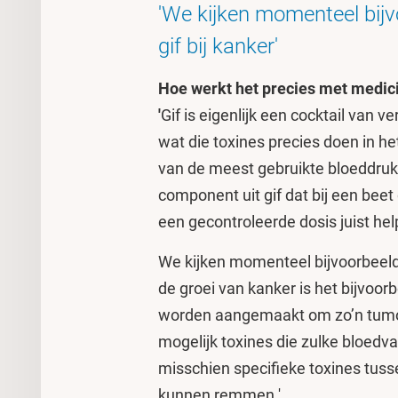
'We kijken momenteel bijv
gif bij kanker'
Hoe werkt het precies met medici
'
Gif is eigenlijk een cocktail van v
wat die toxines precies doen in h
van de meest gebruikte bloeddruk
component uit gif dat bij een beet 
een gecontroleerde dosis juist h
We kijken momenteel bijvoorbeeld 
de groei van kanker is het bijvoor
worden aangemaakt om zo’n tumor v
mogelijk toxines die zulke bloedv
misschien specifieke toxines tusse
kunnen remmen.'