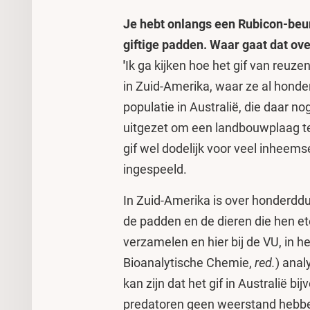
Je hebt onlangs een Rubicon-be
giftige padden. Waar gaat dat ov
'
Ik ga kijken hoe het gif van reuz
in Zuid-Amerika, waar ze al hond
populatie in Australië, die daar no
uitgezet om een landbouwplaag te 
gif wel dodelijk voor veel inheemse
ingespeeld.
In Zuid-Amerika is over honderdd
de padden en de dieren die hen eten
verzamelen en hier bij de VU, in h
Bioanalytische Chemie,
red.
) anal
kan zijn dat het gif in Australië b
predatoren geen weerstand hebben 