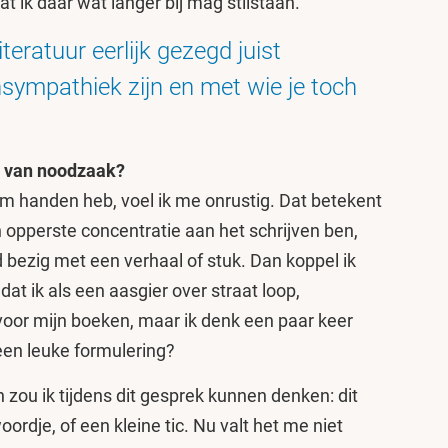
 ik daar wat langer bij mag stilstaan.’
iteratuur eerlijk gezegd juist
sympathiek zijn en met wie je toch
el van noodzaak?
s om handen heb, voel ik me onrustig. Dat betekent
in opperste concentratie aan het schrijven ben,
jd bezig met een verhaal of stuk. Dan koppel ik
dat ik als een aasgier over straat loop,
voor mijn boeken, maar ik denk een paar keer
t een leuke formulering?
n zou ik tijdens dit gesprek kunnen denken: dit
ordje, of een kleine tic. Nu valt het me niet