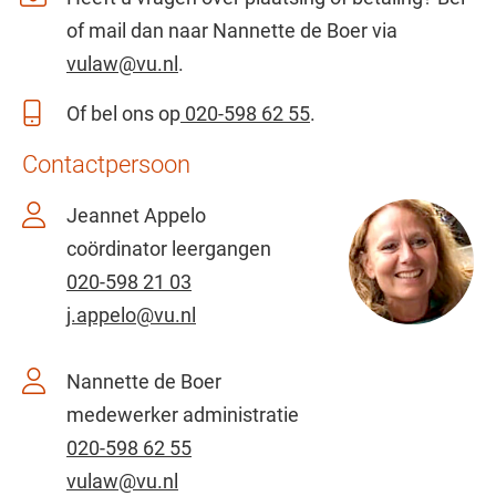
of mail dan naar Nannette de Boer via
vulaw@vu.nl
.
Of bel ons op
020-598 62 55
.
Contactpersoon
Jeannet Appelo
coördinator leergangen
020-598 21 03
j.appelo@vu.nl
Nannette de Boer
medewerker administratie
020-598 62 55
vulaw@vu.nl