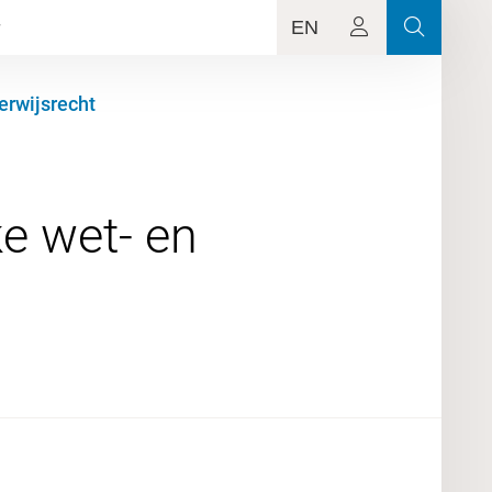
EN
rwijsrecht
ke wet- en