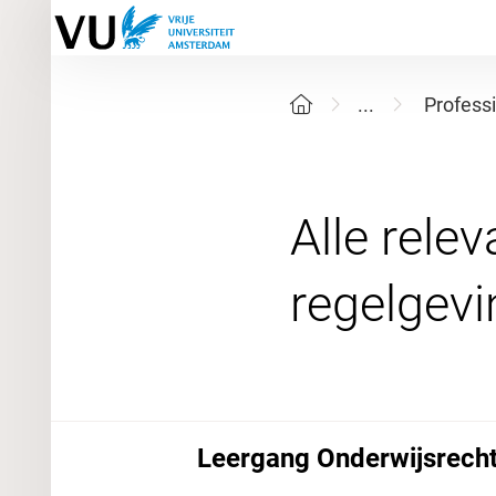
...
Profess
Alle rele
Leergang Onderwijsrech