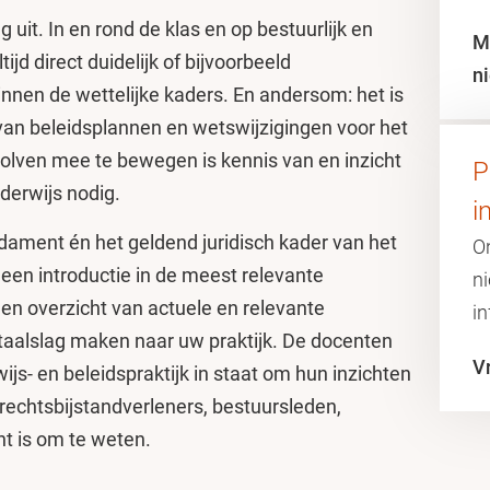
 uit. In en rond de klas en op bestuurlijk en
M
tijd direct duidelijk of bijvoorbeeld
n
nnen de wettelijke kaders. En andersom: het is
van beleidsplannen en wetswijzigingen voor het
olven mee te bewegen is kennis van en inzicht
P
nderwijs nodig.
i
ndament én het geldend juridisch kader van het
O
 een introductie in de meest relevante
n
en overzicht van actuele en relevante
in
taalslag maken naar uw praktijk. De docenten
V
ijs- en beleidspraktijk in staat om hun inzichten
, rechtsbijstandverleners, bestuursleden,
nt is om te weten.