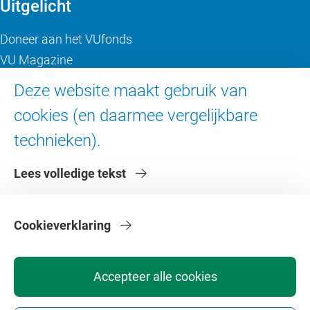
Uitgelicht
Doneer aan het VUfonds
VU Magazine
Ad Valvas
Deze website maakt gebruik van
Digitale toegankelijkheid
cookies (en daarmee vergelijkbare
technieken).
Over de VU
Lees volledige tekst
Contact en route
Werken bij de VU
Faculteiten
Cookieverklaring
Diensten
Accepteer alle cookies