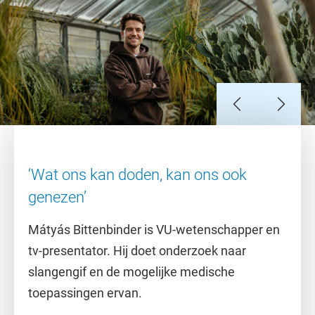
Slide 1
Slide 2
Slide 3
Slide 4
Slide 5
Slide 6
Slide 7
‘Wat ons kan doden, kan ons ook
genezen’
Mátyás Bittenbinder is VU-wetenschapper en
tv-presentator. Hij doet onderzoek naar
slangengif en de mogelijke medische
toepassingen ervan.