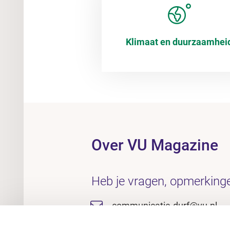
Klimaat en duurzaamhei
Over VU Magazine
Heb je vragen, opmerkinge
communicatie.durf@vu.nl