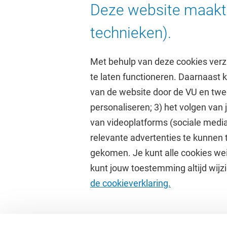
Deze website maakt 
technieken).
Met behulp van deze cookies verz
te laten functioneren. Daarnaast
van de website door de VU en twe
personaliseren; 3) het volgen van
Direct naar
Studi
van videoplatforms (sociale media
relevante advertenties te kunnen 
Homepage
Academisc
gekomen. Je kunt alle cookies wei
Cultuur op de campus
Studiegids
kunt jouw toestemming altijd wijzi
Universiteitsbibliotheek
Rooster
de cookieverklaring.
Dashboard
Canvas