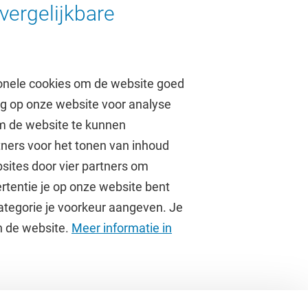
vergelijkbare
.com/211934767807365
onele cookies om de website goed
ag op onze website voor analyse
om de website te kunnen
tners voor het tonen van inhoud
Over de VU
sites door vier partners om
rtentie je op onze website bent
Contact en route
ategorie je voorkeur aangeven. Je
Werken bij de VU
an de website.
Meer informatie in
Faculteiten
Diensten