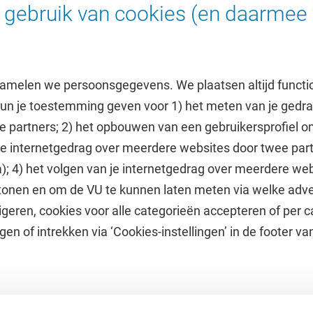
gebruik van cookies (en daarmee 
https://form.jotform
amelen we persoonsgegevens. We plaatsen altijd functi
 kun je toestemming geven voor 1) het meten van je gedr
e partners; 2) het opbouwen van een gebruikersprofiel 
 je internetgedrag over meerdere websites door twee par
e
Uitgelicht
); 4) het volgen van je internetgedrag over meerdere web
tonen en om de VU te kunnen laten meten via welke adve
he jaarkalender
Doneer aan het VUfonds
geren, cookies voor alle categorieën accepteren of per c
VU Magazine
gen of intrekken via ‘Cookies-instellingen’ in de footer v
Ad Valvas
Digitale toegankelijkheid