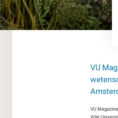
VU Maga
wetensc
Amster
VU Magazine 
Vrije Univers