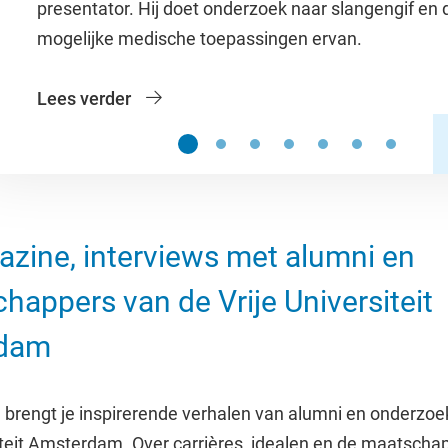
presentator. Hij doet onderzoek naar slangengif en 
mogelijke medische toepassingen ervan.
Lees verder
Slide 1
Slide 2
Slide 3
Slide 4
Slide 5
Slide 6
Slide 7
zine, interviews met alumni en
happers van de Vrije Universiteit
dam
brengt je inspirerende verhalen van alumni en onderzoe
iteit Amsterdam. Over carrières, idealen en de maatschap