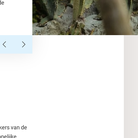
de
kers van de
pelijke