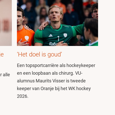
je
‘Het doel is goud’
Een topsportcarrière als hockeykeeper
en een loopbaan als chirurg. VU-
 alle
alumnus Maurits Visser is tweede
keeper van Oranje bij het WK hockey
2026.