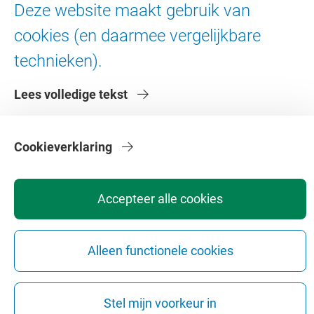
Deze website maakt gebruik van
Contact en route
cookies (en daarmee vergelijkbare
Werken bij de VU
Faculteiten
technieken).
Diensten
Lees volledige tekst
Cookieverklaring
Accepteer alle cookies
Privacy
Disclaimer
Veiligheid
Webcolofon
Cookie instellingen
Webarchief
Copyright © 2026 - Vrije Universiteit Amsterdam
Alleen functionele cookies
Stel mijn voorkeur in