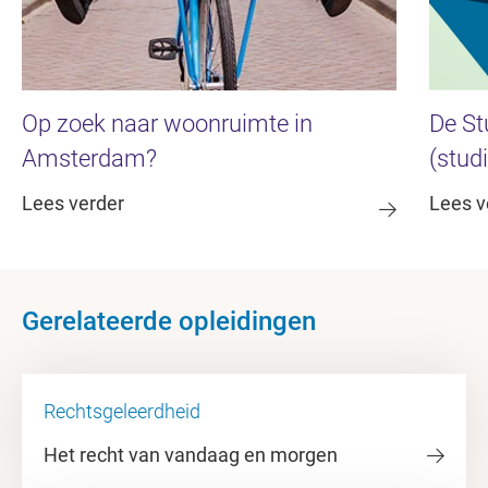
Op zoek naar woonruimte in
De Stu
Amsterdam?
(stud
Lees verder
Lees v
Gerelateerde opleidingen
Rechtsgeleerdheid
Het recht van vandaag en morgen