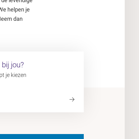
 de levendige
We helpen je
 Neem dan
bij jou?
pt je kiezen