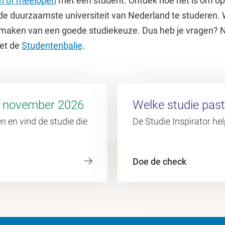
n of meelopen
met een student. Ontdek hoe het is om op
e duurzaamste universiteit van Nederland te studeren. 
t maken van een goede studiekeuze. Dus heb je vragen?
et de
Studentenbalie
.
7 november 2026
Welke studie past 
 en vind de studie die
De Studie Inspirator hel
Doe de check