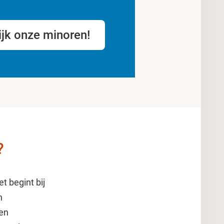
ijk onze minoren!
?
t begint bij
n
 en