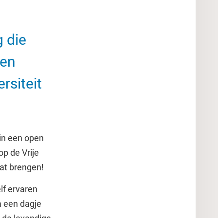
 die
Een
rsiteit
in een open
p de Vrije
aat brengen!
elf ervaren
 een dagje