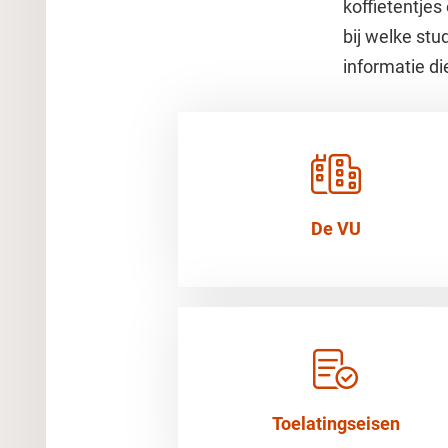
koffietentje
bij welke stu
informatie di
De VU
Toelatingseisen