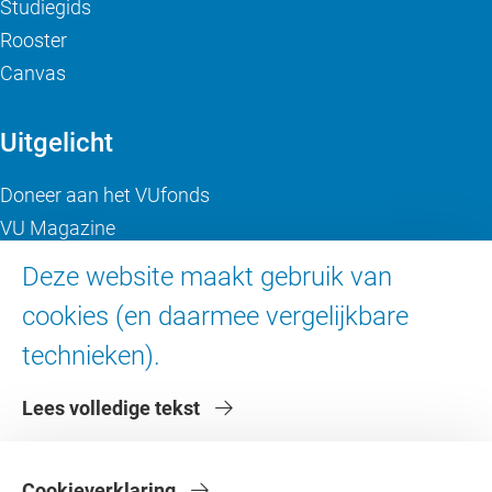
Studiegids
Rooster
Canvas
Uitgelicht
Doneer aan het VUfonds
VU Magazine
Ad Valvas
Deze website maakt gebruik van
Digitale toegankelijkheid
cookies (en daarmee vergelijkbare
technieken).
Over de VU
Lees volledige tekst
Contact en route
Werken bij de VU
Faculteiten
Cookieverklaring