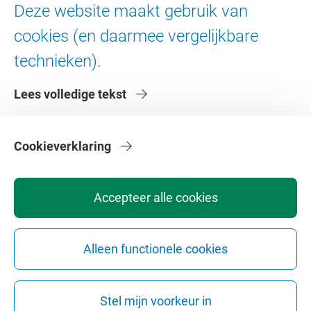
Ad Valvas
Deze website maakt gebruik van
Digitale toegankelijkheid
cookies (en daarmee vergelijkbare
technieken).
Over de VU
Lees volledige tekst
Contact en route
Werken bij de VU
Faculteiten
Cookieverklaring
Diensten
Accepteer alle cookies
Alleen functionele cookies
Privacy
Disclaimer
Veiligheid
Webcolofon
Cookie instellingen
Stel mijn voorkeur in
Webarchief