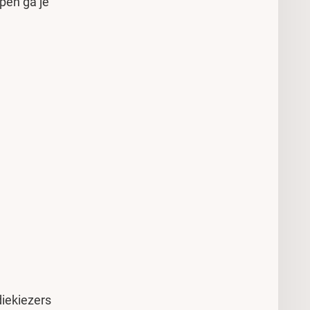
pen ga je
iekiezers