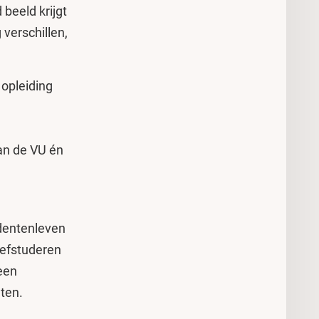
 beeld krijgt
verschillen,
 opleiding
aan de VU én
dentenleven
oefstuderen
 een
nten.