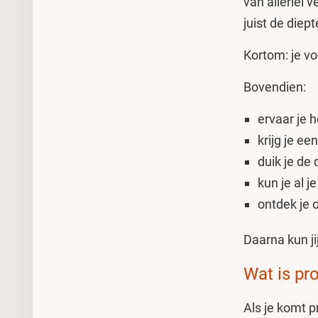
van allerlei 
juist de diep
Kortom: je vo
Bovendien:
ervaar je 
krijg je e
duik je de
kun je al 
ontdek je 
Daarna kun j
Wat is pr
Als je komt 