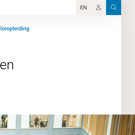
EN
loropleiding
een