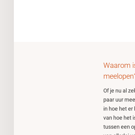
Waarom is
meelopen
Of je nu al z
paar uur meel
in hoe het er
van hoe het i
tussen een op