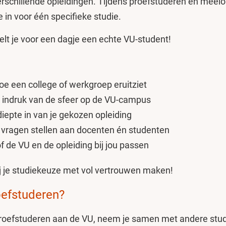
verschillende opleidingen. Tijdens proefstuderen en meelo
te in voor één specifieke studie.
elt je voor een dagje een echte VU-student!
hoe een college of werkgroep eruitziet
en indruk van de sfeer op de VU-campus
 diepte in van je gekozen opleiding
je vragen stellen aan docenten én studenten
of de VU en de opleiding bij jou passen
ij je studiekeuze met vol vertrouwen maken!
oefstuderen?
proefstuderen aan de VU, neem je samen met andere stud