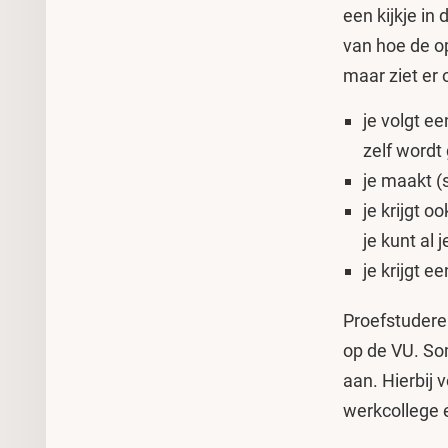
een kijkje in
van hoe de op
maar ziet er 
je volgt e
zelf word
je maakt (
je krijgt 
je kunt al 
je krijgt 
Proefstudere
op de VU. So
aan. Hierbij 
werkcollege 