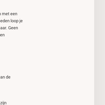
en met een
ieden loop je
jaar. Geen
een
aan de
zijn