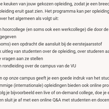
 de keuken van jouw gekozen opleiding, zodat je een breed
leiding eruit gaat zien. Het programma kan per opleiding 
over het algemeen als volgt uit:
en hoorcollege (en soms ook een werkcollege) die door de
t gegeven
soms) een opdracht die aansluit bij de eerstejaarsstof
ook uitleg van studenten over de opleiding, over studeren 
je vragen aan ze stellen
een rondleiding over de campus van de VU
n op onze campus geeft je een goede indruk van het stu
mmige (internationale) opleidingen bieden ook online pr
volg je bijvoorbeeld een live of on-demand college, doe je
en sluit je af met een online Q&A met studenten en doce