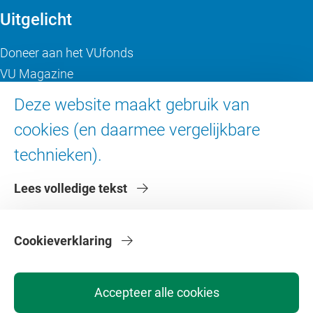
Uitgelicht
Doneer aan het VUfonds
VU Magazine
Ad Valvas
Deze website maakt gebruik van
Digitale toegankelijkheid
cookies (en daarmee vergelijkbare
technieken).
Over de VU
Lees volledige tekst
Contact en route
Werken bij de VU
Faculteiten
Cookieverklaring
Diensten
Accepteer alle cookies