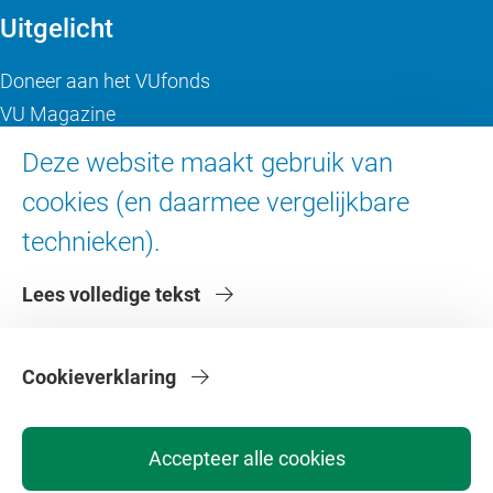
Uitgelicht
Doneer aan het VUfonds
VU Magazine
Ad Valvas
Deze website maakt gebruik van
Digitale toegankelijkheid
cookies (en daarmee vergelijkbare
technieken).
Over de VU
Lees volledige tekst
Contact en route
Werken bij de VU
Faculteiten
Cookieverklaring
Diensten
Accepteer alle cookies