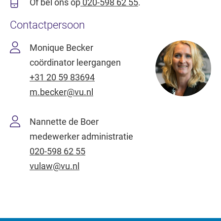
Of bel ons op
020-598 62 55
.
Contactpersoon
Monique Becker
coördinator leergangen
+31 20 59 83694
m.becker@vu.nl
Nannette de Boer
medewerker administratie
020-598 62 55
vulaw@vu.nl