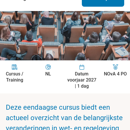
Cursus /
NL
Datum
NOvA 4 PO
Training
voorjaar 2027
| 1 dag
Deze eendaagse cursus biedt een
actueel overzicht van de belangrijkste
veranderingen in wet- en regelgeving