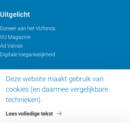
Uitgelicht
Doneer aan het VUfonds
VU Magazine
Ad Valvas
Digitale toegankelijkheid
Over de VU
Deze website maakt gebruik van
Contact en route
cookies (en daarmee vergelijkbare
Werken bij de VU
technieken).
Faculteiten
Diensten
Lees volledige tekst