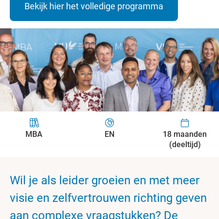
Bekijk hier het volledige programma
MBA
EN
18 maanden
(deeltijd)
Wil je als leider groeien en met meer
visie en zelfvertrouwen richting geven
aan complexe vraagstukken? De