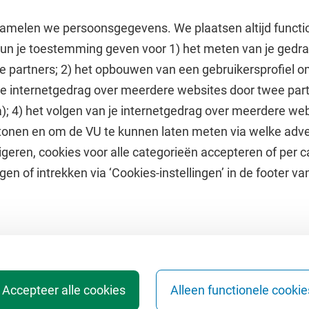
amelen we persoonsgegevens. We plaatsen altijd functi
 kun je toestemming geven voor 1) het meten van je gedr
e partners; 2) het opbouwen van een gebruikersprofiel 
 je internetgedrag over meerdere websites door twee par
e
Uitgelicht
); 4) het volgen van je internetgedrag over meerdere web
tonen en om de VU te kunnen laten meten via welke adve
he jaarkalender
Doneer aan het VUfonds
geren, cookies voor alle categorieën accepteren of per c
VU Magazine
gen of intrekken via ‘Cookies-instellingen’ in de footer v
Ad Valvas
Digitale toegankelijkheid
Accepteer alle cookies
Alleen functionele cookie