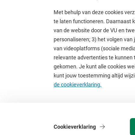
Met behulp van deze cookies verz
te laten functioneren. Daarnaast
van de website door de VU en twe
personaliseren; 3) het volgen van
Direct naar
Studi
van videoplatforms (sociale media
relevante advertenties te kunnen 
Homepage
Academisc
gekomen. Je kunt alle cookies wei
Cultuur op de campus
Studiegids
kunt jouw toestemming altijd wijzi
Universiteitsbibliotheek
Rooster
de cookieverklaring.
Dashboard
Canvas
Cookieverklaring