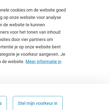
onele cookies om de website goed
ag op onze website voor analyse
om de website te kunnen
tners voor het tonen van inhoud
Over de VU
sites door vier partners om
rtentie je op onze website bent
Contact en route
ategorie je voorkeur aangeven. Je
Werken bij de VU
an de website.
Meer informatie in
Faculteiten
Diensten
s
Stel mijn voorkeur in