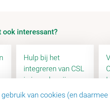
t ook interessant?
n
Hulp bij het
V
integreren van CSL
C
in je onderwijs
L
gebruik van cookies (en daarmee 