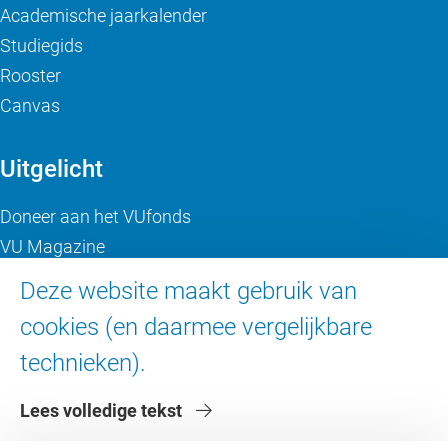
Academische jaarkalender
Studiegids
Rooster
Canvas
Uitgelicht
Doneer aan het VUfonds
VU Magazine
Ad Valvas
Deze website maakt gebruik van
Digitale toegankelijkheid
cookies (en daarmee vergelijkbare
technieken).
Over de VU
Lees volledige tekst
Contact en route
Werken bij de VU