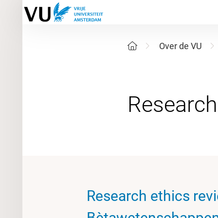
Over de VU
Research ethics rev
Bètawetenschappe