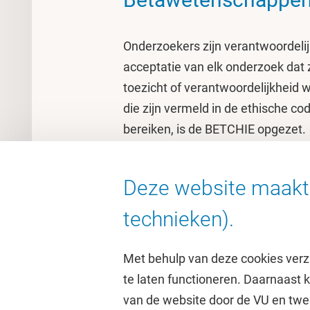
Onderzoekers zijn verantwoordeli
acceptatie van elk onderzoek dat z
toezicht of verantwoordelijkheid 
die zijn vermeld in de ethische co
bereiken, is de BETCHIE opgezet.
Op de Engelstalige
research ethic
tools en procedures beschikbaar 
Deze website maakt 
controleren op ethische en integri
technieken).
Met behulp van deze cookies verz
te laten functioneren. Daarnaast
van de website door de VU en twe