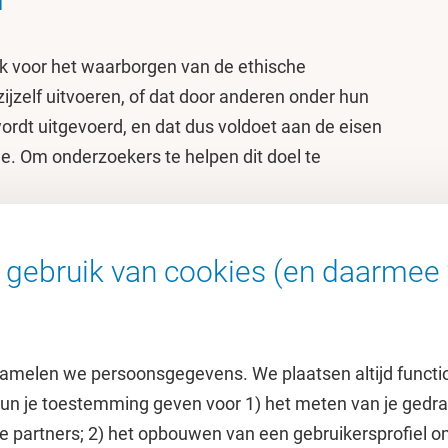
jk voor het waarborgen van de ethische
ijzelf uitvoeren, of dat door anderen onder hun
wordt uitgevoerd, en dat dus voldoet aan de eisen
de. Om onderzoekers te helpen dit doel te
s review committee
webpagina vind je welke
zijn voor onderzoekers om hun onderzoek te
gebruik van cookies (en daarmee 
teitsvragen.
amelen we persoonsgegevens. We plaatsen altijd functi
 kun je toestemming geven voor 1) het meten van je gedr
e partners; 2) het opbouwen van een gebruikersprofiel 