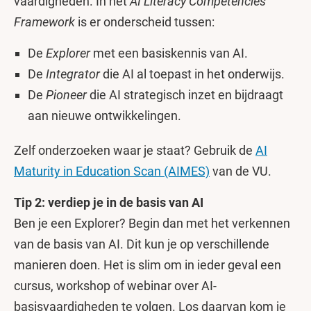
vaardigheden. In het
AI Literacy Competencies
Framework
is er onderscheid tussen:
De
Explorer
met een basiskennis van AI.
De
Integrator
die AI al toepast in het onderwijs.
De
Pioneer
die AI strategisch inzet en bijdraagt
aan nieuwe ontwikkelingen.
Zelf onderzoeken waar je staat? Gebruik de
AI
Maturity in Education Scan (AIMES)
van de VU.
Tip 2: verdiep je in de basis van AI
Ben je een Explorer? Begin dan met het verkennen
van de basis van AI. Dit kun je op verschillende
manieren doen. Het is slim om in ieder geval een
cursus, workshop of webinar over AI-
basisvaardigheden te volgen. Los daarvan kom je