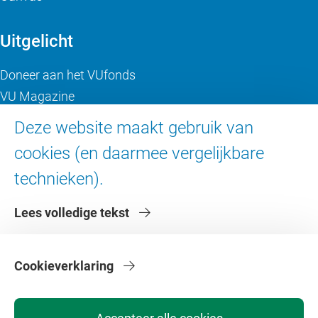
Uitgelicht
Doneer aan het VUfonds
VU Magazine
Ad Valvas
Deze website maakt gebruik van
Digitale toegankelijkheid
cookies (en daarmee vergelijkbare
technieken).
Over de VU
Lees volledige tekst
Contact en route
Werken bij de VU
Faculteiten
Cookieverklaring
Diensten