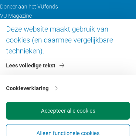
Doneer aan het VUfonds
VU Magazine
Ad Valvas
Deze website maakt gebruik van
Digitale toegankelijkheid
cookies (en daarmee vergelijkbare
technieken).
Over de VU
Lees volledige tekst
Contact en route
Werken bij de VU
Faculteiten
Cookieverklaring
Diensten
Accepteer alle cookies
Alleen functionele cookies