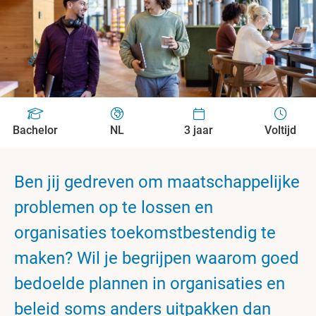
Bachelor
NL
3 jaar
Voltijd
Ben jij gedreven om maatschappelijke
problemen op te lossen en
organisaties toekomstbestendig te
maken? Wil je begrijpen waarom goed
bedoelde plannen in organisaties en
beleid soms anders uitpakken dan