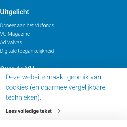
Uitgelicht
Doneer aan het VUfonds
VU Magazine
Ad Valvas
Digitale toegankelijkheid
Over de VU
Deze website maakt gebruik van
Contact en route
cookies (en daarmee vergelijkbare
Werken bij de VU
technieken).
Faculteiten
Diensten
Lees volledige tekst