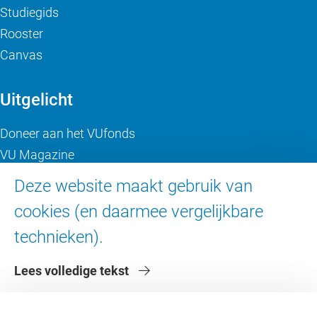
Studiegids
Rooster
Canvas
Uitgelicht
Doneer aan het VUfonds
VU Magazine
Ad Valvas
Deze website maakt gebruik van
Digitale toegankelijkheid
cookies (en daarmee vergelijkbare
technieken).
Over de VU
Lees volledige tekst
Contact en route
Werken bij de VU