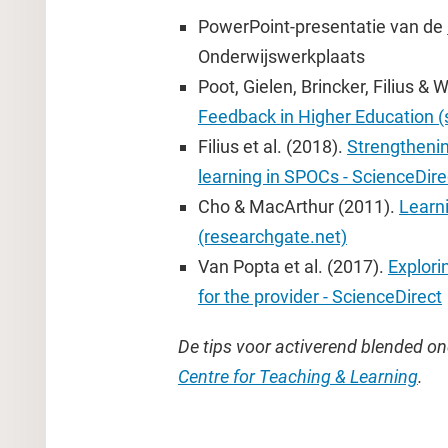
PowerPoint-presentatie van de
Onderwijswerkplaats
Poot, Gielen, Brincker, Filius &
Feedback in Higher Education (s
Filius et al. (2018).
Strengthenin
learning in SPOCs - ScienceDire
Cho & MacArthur (2011).
Learn
(researchgate.net)
Van Popta et al. (2017).
Explori
for the provider - ScienceDirect
De tips voor activerend blended o
Centre for Teaching & Learning
.