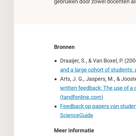
gebruiken door zowel docenten al
Bronnen
Draaijer, S., & Van Boxel, P. (20
and a large cohort of students: 
Arts, J. G., Jaspers, M., & Joos
written feedback: The use of a 
(tandfonline.com)
Feedback op papers van student
ScienceGuide
Meer informatie