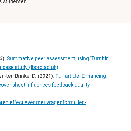
s studenten.
06).
Summative peer assessment using ‘Turnitin’
a case study (lboro.ac.uk)
ten-ten Brinke, D. (2021).
Full article: Enhancing
cover sheet influences feedback quality
en effectiever met vragenformulier -