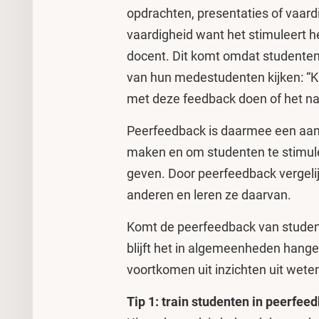
opdrachten, presentaties of vaard
vaardigheid want het stimuleert h
docent. Dit komt omdat studenten
van hun medestudenten kijken: “Ka
met deze feedback doen of het n
Peerfeedback is daarmee een aant
maken en om studenten te stimu
geven. Door peerfeedback vergeli
anderen en leren ze daarvan.
Komt de peerfeedback van studente
blijft het in algemeenheden hange
voortkomen uit inzichten uit wet
Tip 1: train studenten in peerfee