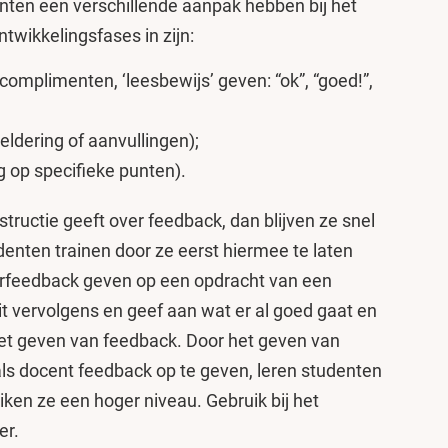
nten een verschillende aanpak hebben bij het
twikkelingsfases in zijn:
omplimenten, ‘leesbewijs’ geven: “ok”, “goed!”,
eldering of aanvullingen);
g op specifieke punten).
structie geeft over feedback, dan blijven ze snel
denten trainen door ze eerst hiermee te laten
erfeedback geven op een opdracht van een
it vervolgens en geef aan wat er al goed gaat en
het geven van feedback. Door het geven van
ls docent feedback op te geven, leren studenten
iken ze een hoger niveau. Gebruik bij het
er.