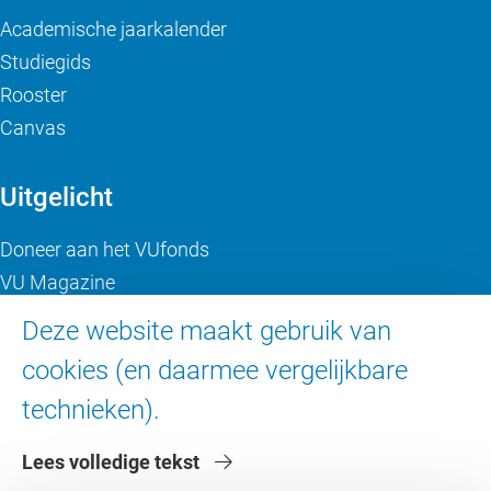
Academische jaarkalender
Studiegids
Rooster
Canvas
Uitgelicht
Doneer aan het VUfonds
VU Magazine
Ad Valvas
Deze website maakt gebruik van
Digitale toegankelijkheid
cookies (en daarmee vergelijkbare
technieken).
Over de VU
Lees volledige tekst
Contact en route