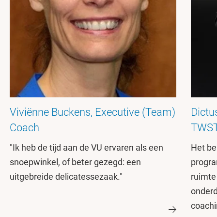
Viviënne Buckens, Executive (Team)
Dictu
Coach
TWS
"Ik heb de tijd aan de VU ervaren als een
Het bel
snoepwinkel, of beter gezegd: een
progra
uitgebreide delicatessezaak."
ruimte
onderde
coachi