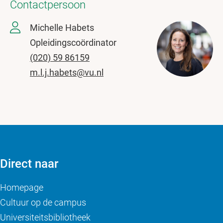
Contactpersoon
Michelle Habets
Opleidingscoördinator
(020) 59 86159
m.l.j.habets@vu.nl
Direct naar
Homepage
Cultuur op de campus
Universiteitsbibliotheek