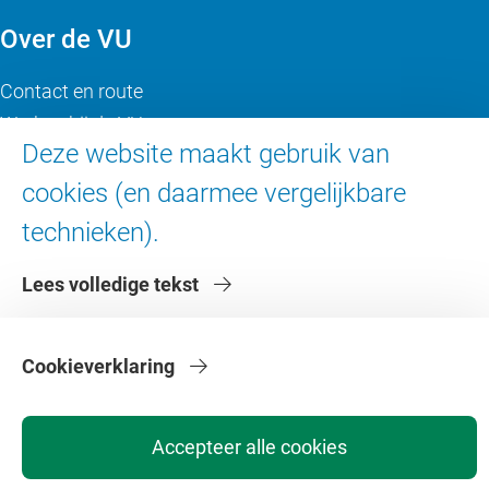
Over de VU
Contact en route
Werken bij de VU
Deze website maakt gebruik van
Faculteiten
cookies (en daarmee vergelijkbare
Diensten
technieken).
Lees volledige tekst
Cookieverklaring
Privacy
Disclaimer
Veiligheid
Webcolofon
Cookie instellingen
Webarchief
Copyright © 2026 - Vrije Universiteit Amsterdam
Accepteer alle cookies