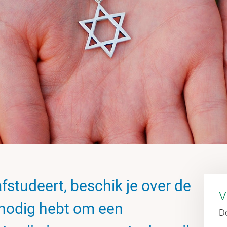
afstudeert, beschik je over de
V
 nodig hebt om een
D