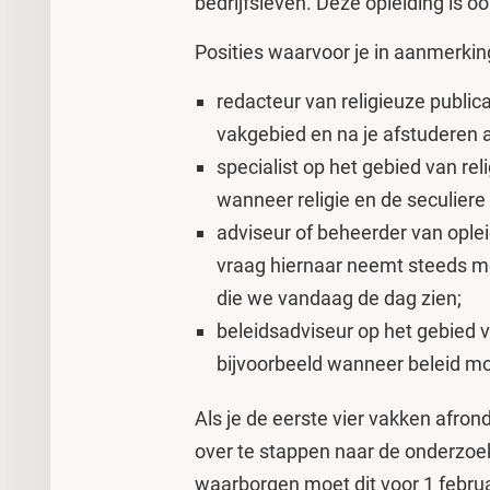
bedrijfsleven. Deze opleiding is oo
Posities waarvoor je in aanmerking
redacteur van religieuze publica
vakgebied en na je afstuderen aa
specialist op het gebied van reli
wanneer religie en de seculiere
adviseur of beheerder van oplei
vraag hiernaar neemt steeds me
die we vandaag de dag zien;
beleidsadviseur op het gebied va
bijvoorbeeld wanneer beleid mo
Als je de eerste vier vakken afro
over te stappen naar de onderzoe
waarborgen moet dit voor 1 febr