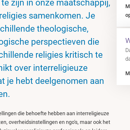
r te zijn in onze maatschappij,
M
 religies samenkomen. Je
o
rschillende theologische,
logische perspectieven die
W
D
illende religies kritisch te
d
ikt over interreligieuze
M
at je hebt deelgenomen aan
en.
ellingen die behoefte hebben aan interreligieuze
en, overheidsinstellingen en ngo's, maar ook het