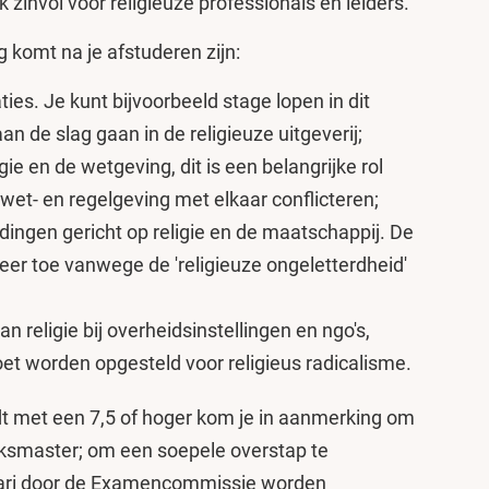
k zinvol voor religieuze professionals en leiders.
 komt na je afstuderen zijn:
ties. Je kunt bijvoorbeeld stage lopen in dit
n de slag gaan in de religieuze uitgeverij;
gie en de wetgeving, dit is een belangrijke rol
 wet- en regelgeving met elkaar conflicteren;
dingen gericht op religie en de maatschappij. De
er toe vanwege de 'religieuze ongeletterdheid'
n religie bij overheidsinstellingen en ngo's,
et worden opgesteld voor religieus radicalisme.
ndt met een 7,5 of hoger kom je in aanmerking om
ksmaster; om een soepele overstap te
uari door de Examencommissie worden