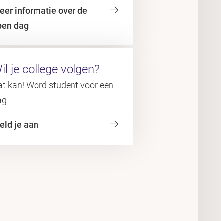
eer informatie over de
pen dag
il je college volgen?
at kan! Word student voor een
ag
eld je aan