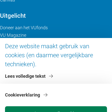
Uitgelicht
Doneer aan het VUfonds
VU Magazine
Ad Valvas
Deze website maakt gebruik van
Digitale toegankelijkheid
cookies (en daarmee vergelijkbare
technieken).
Over de VU
Lees volledige tekst
Contact en route
Werken bij de VU
Faculteiten
Cookieverklaring
Diensten