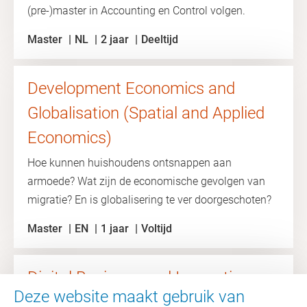
(pre-)master in Accounting en Control volgen.
Master
NL
2 jaar
Deeltijd
Development Economics and
Globalisation (Spatial and Applied
Economics)
Hoe kunnen huishoudens ontsnappen aan
armoede? Wat zijn de economische gevolgen van
migratie? En is globalisering te ver doorgeschoten?
Master
EN
1 jaar
Voltijd
Digital Business and Innovation
Deze website maakt gebruik van
In de master Digital Business & Innovation aan de