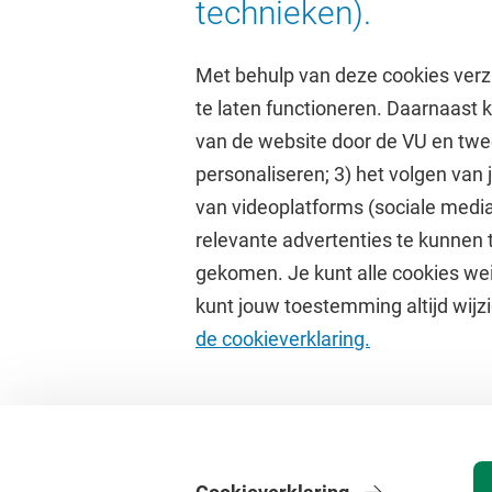
technieken).
Met behulp van deze cookies verz
te laten functioneren. Daarnaast
van de website door de VU en twe
personaliseren; 3) het volgen van
Direct naar
Studi
van videoplatforms (sociale media
relevante advertenties te kunnen 
Homepage
Academisc
gekomen. Je kunt alle cookies wei
Cultuur op de campus
Studiegids
kunt jouw toestemming altijd wijzi
Universiteitsbibliotheek
Rooster
de cookieverklaring.
Dashboard
Canvas