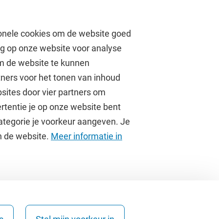
onele cookies om de website goed
ag op onze website voor analyse
om de website te kunnen
tners voor het tonen van inhoud
Over de VU
sites door vier partners om
rtentie je op onze website bent
Contact en route
ategorie je voorkeur aangeven. Je
Werken bij de VU
an de website.
Meer informatie in
Faculteiten
Diensten