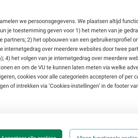
amelen we persoonsgegevens. We plaatsen altijd functi
 kun je toestemming geven voor 1) het meten van je gedr
e partners; 2) het opbouwen van een gebruikersprofiel 
 je internetgedrag over meerdere websites door twee par
e
Uitgelicht
); 4) het volgen van je internetgedrag over meerdere web
tonen en om de VU te kunnen laten meten via welke adve
he jaarkalender
Doneer aan het VUfonds
geren, cookies voor alle categorieën accepteren of per c
VU Magazine
gen of intrekken via ‘Cookies-instellingen’ in de footer v
Ad Valvas
Digitale toegankelijkheid