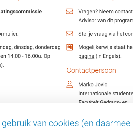
latingscommissie
Vragen? Neem contact 
Advisor van dit progra
ormulier
.
Stel je vraag via het
con
dag, dinsdag, donderdag
Mogelijkerwijs staat h
 en 14.00 - 16.00u. Op
pagina
(in Engels).
).
Contactpersoon
Marko Jovic
Internationale student
Faculteit Gedrags- en
Bewegingswetenschap
masters.fbms@vu.nl
gebruik van cookies (en daarmee 