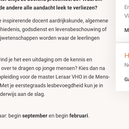
En
 de andere alle aandacht leek te verliezen?
V
die inspirerende docent aardrijkskunde, algemene
hiedenis, godsdienst en levensbeschouwing of
M
jwetenschappen worden waar de leerlingen
H
 vind je het een uitdaging om de kennis en
N
 over te dragen op jonge mensen? Kies dan na
opleiding voor de master Leraar VHO in de Mens-
G
et je eerstegraads lesbevoegdheid kun je in
derwijs aan de slag.
aar: begin
september
en begin
februari
.