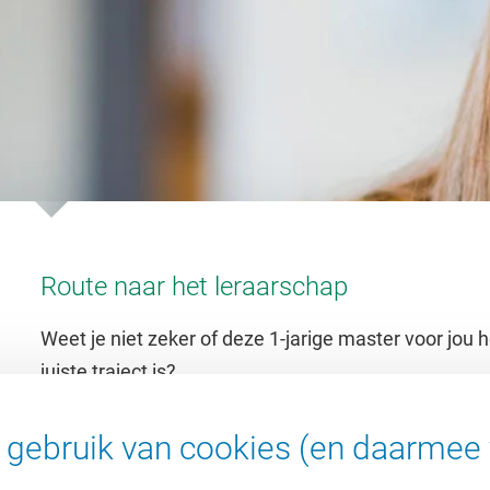
Route naar het leraarschap
Weet je niet zeker of deze 1-jarige master voor jou h
juiste traject is?
Volg de opleidingsroute
gebruik van cookies (en daarmee 