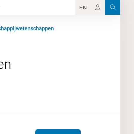
EN
schappijwetenschappen
en