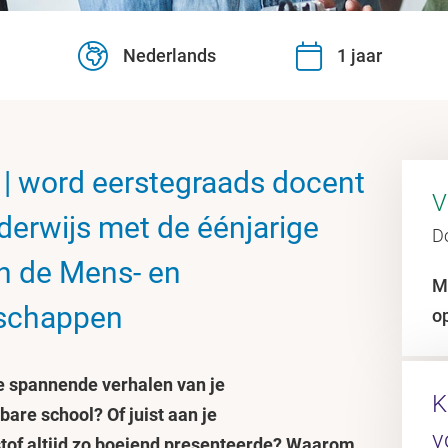
Nederlands
1 jaar
 | word eerstegraads docent
V
derwijs met de éénjarige
D
n de Mens- en
M
schappen
o
e spannende verhalen van je
K
are school? Of juist aan je
v
stof altijd zo boeiend presenteerde? Waarom