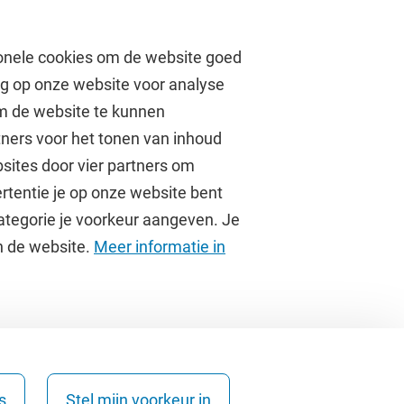
onele cookies om de website goed
ag op onze website voor analyse
om de website te kunnen
tners voor het tonen van inhoud
Over de VU
sites door vier partners om
rtentie je op onze website bent
Contact en route
ategorie je voorkeur aangeven. Je
Werken bij de VU
an de website.
Meer informatie in
Faculteiten
Diensten
s
Stel mijn voorkeur in