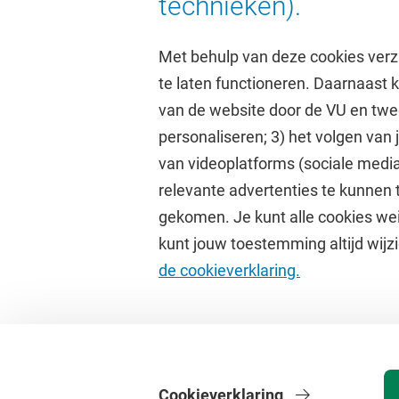
technieken).
Met behulp van deze cookies verz
te laten functioneren. Daarnaast
van de website door de VU en twe
personaliseren; 3) het volgen van
Direct naar
Studi
van videoplatforms (sociale media
relevante advertenties te kunnen 
Homepage
Academisc
gekomen. Je kunt alle cookies wei
Cultuur op de campus
Studiegids
kunt jouw toestemming altijd wijzi
Universiteitsbibliotheek
Rooster
de cookieverklaring.
Dashboard
Canvas
Cookieverklaring