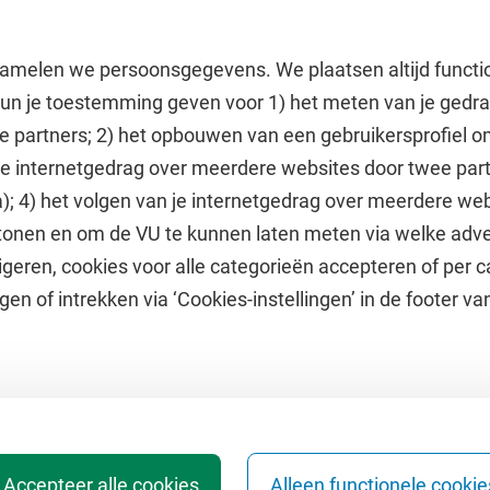
amelen we persoonsgegevens. We plaatsen altijd functi
 kun je toestemming geven voor 1) het meten van je gedr
e partners; 2) het opbouwen van een gebruikersprofiel 
 je internetgedrag over meerdere websites door twee par
e
Uitgelicht
); 4) het volgen van je internetgedrag over meerdere web
tonen en om de VU te kunnen laten meten via welke adve
he jaarkalender
Doneer aan het VUfonds
geren, cookies voor alle categorieën accepteren of per c
VU Magazine
gen of intrekken via ‘Cookies-instellingen’ in de footer v
Ad Valvas
Digitale toegankelijkheid
Accepteer alle cookies
Alleen functionele cookie