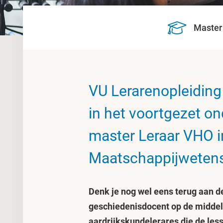
Master
VU Lerarenopleiding
in het voortgezet on
master Leraar VHO i
Maatschappijweten
Denk je nog wel eens terug aan d
geschiedenisdocent op de middelb
aardrijkskundelerares die de les