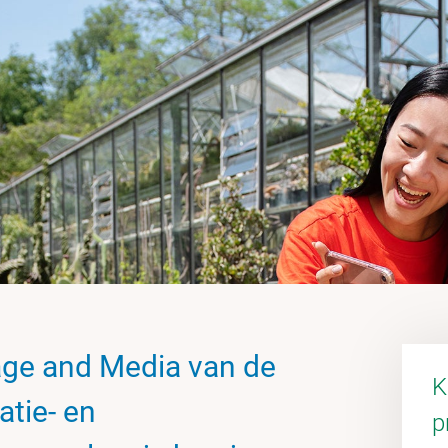
uage and Media van de
K
tie- en
p