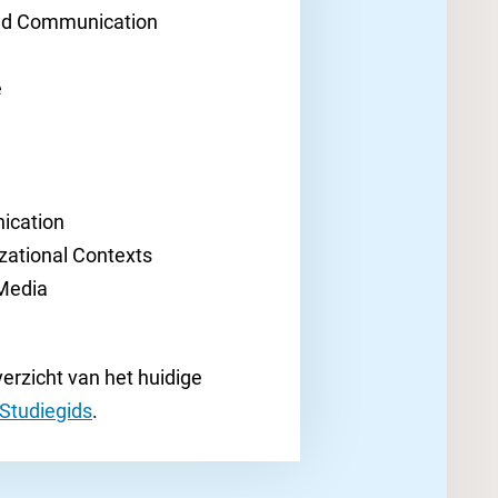
nd Communication
e
ication
zational Contexts
 Media
erzicht van het huidige
Studiegids
.