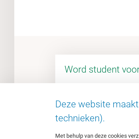
Word student voor
Kom proefstuderen of meelop
Deze website maakt 
Meer informatie
technieken).
Met behulp van deze cookies verz