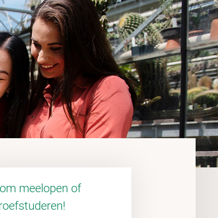
om meelopen of
roefstuderen!