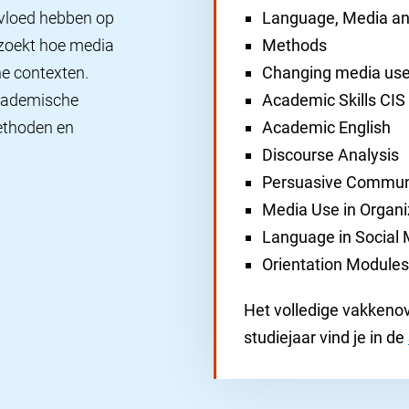
nvloed hebben op
Language, Media a
zoekt hoe media
Methods
he contexten.
Changing media us
academische
Academic Skills CIS
ethoden en
Academic English
Discourse Analysis
Persuasive Commun
Media Use in Organi
Language in Social
Orientation Modules
Het volledige vakkenov
studiejaar vind je in de