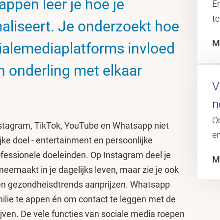
ppen leer je hoe je
Er
te
liseert. Je onderzoekt hoe
M
ialemediaplatforms invloed
 onderling met elkaar
V
n
O
nstagram, TikTok, YouTube en Whatsapp niet
en
jke doel - entertainment en persoonlijke
fessionele doeleinden. Op Instagram deel je
M
eemaakt in je dagelijks leven, maar zie je ook
 en gezondheisdtrends aanprijzen. Whatsapp
ilie te appen én om contact te leggen met de
ijven. De vele functies van sociale media roepen