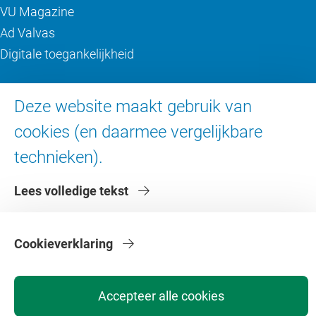
VU Magazine
Ad Valvas
Digitale toegankelijkheid
Over de VU
Deze website maakt gebruik van
cookies (en daarmee vergelijkbare
Contact en route
Werken bij de VU
technieken).
Faculteiten
Lees volledige tekst
Diensten
Cookieverklaring
Accepteer alle cookies