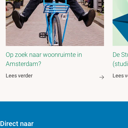
Op zoek naar woonruimte in
De Stu
Amsterdam?
(stud
Lees verder
Lees v
Direct naar